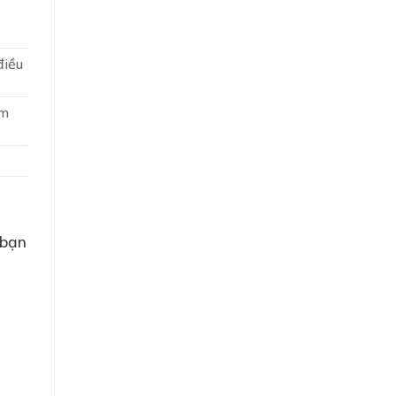
điều
ăm
 bạn