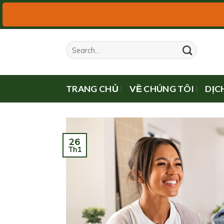
Skip
to
content
TRANG CHỦ
VỀ CHÚNG TÔI
DỊC
26
Th1