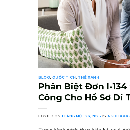
BLOG
,
QUỐC TỊCH
,
THẺ XANH
Phân Biệt Đơn I-134
Công Cho Hồ Sơ Di 
POSTED ON
THÁNG MỘT 26, 2025
BY
NGHI DONG
Trong hành trình thực hiện hồ sơ di trú