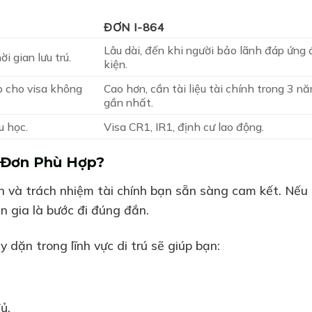
ĐƠN I-864
Lâu dài, đến khi người bảo lãnh đáp ứng 
i gian lưu trú.
kiện.
 cho visa không
Cao hơn, cần tài liệu tài chính trong 3 n
gần nhất.
u học.
Visa CR1, IR1, định cư lao động.
 Đơn Phù Hợp?
n và trách nhiệm tài chính bạn sẵn sàng cam kết. Nếu
n gia là bước đi đúng đắn.
 dặn trong lĩnh vực di trú sẽ giúp bạn:
ủ.