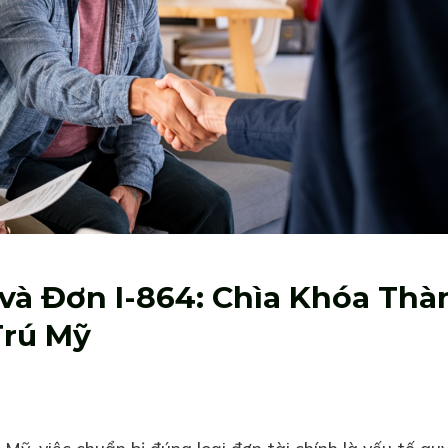
 và Đơn I-864: Chìa Khóa Thà
Trú Mỹ
 Mỹ, việc chuẩn bị đúng loại đơn tài chính là yếu tố qu