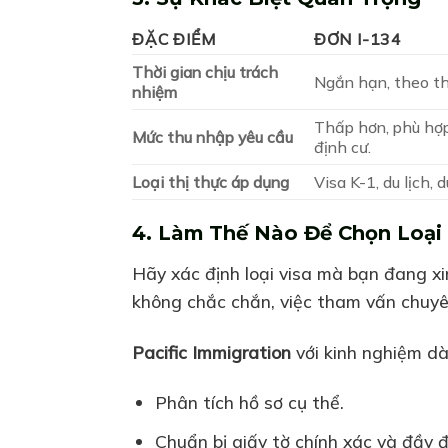
ĐẶC ĐIỂM
ĐƠN I-134
Thời gian chịu trách
Ngắn hạn, theo thờ
nhiệm
Thấp hơn, phù hợp
Mức thu nhập yêu cầu
định cư.
Loại thị thực áp dụng
Visa K-1, du lịch, d
4. Làm Thế Nào Để Chọn Loại
Hãy xác định loại visa mà bạn đang xi
không chắc chắn, việc tham vấn chuyê
Pacific Immigration
với kinh nghiệm dày
Phân tích hồ sơ cụ thể.
Chuẩn bị giấy tờ chính xác và đầy đ