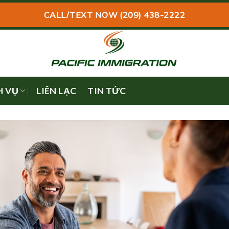
CALL/TEXT NOW (209) 438-2222
H VỤ
LIÊN LẠC
TIN TỨC