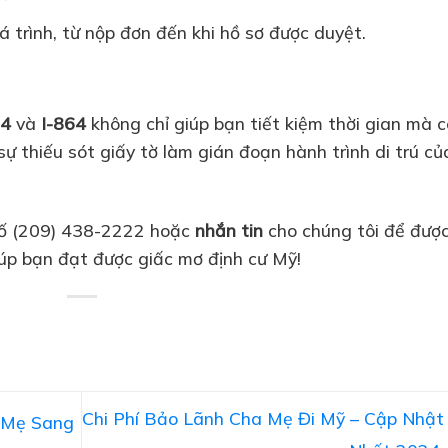
trình, từ nộp đơn đến khi hồ sơ được duyệt.
34
và
I-864
không chỉ giúp bạn tiết kiệm thời gian mà 
ự thiếu sót giấy tờ làm gián đoạn hành trình di trú củ
ố (209) 438-2222 hoặc
nhắn tin
cho chúng tôi để đượ
iúp bạn đạt được giấc mơ định cư Mỹ!
Chi Phí Bảo Lãnh Cha Mẹ Đi Mỹ – Cập Nhật
 Mẹ Sang