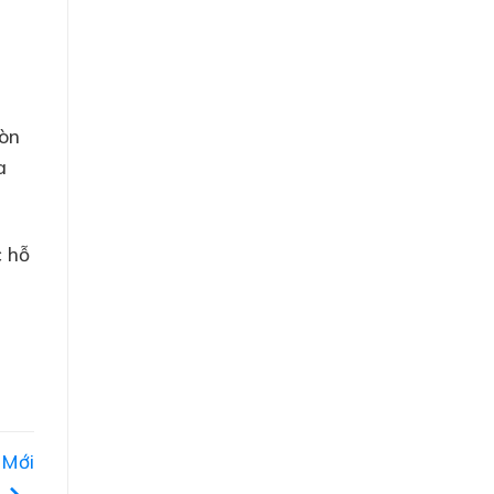
còn
a
c hỗ
 Mới